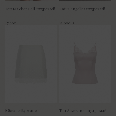
Топ Ma cher Bell пудровый
Юбка Angelica пудровый
р.
р.
17 900
13 900
Юбка Letty мини
Топ Анжелика пудровый