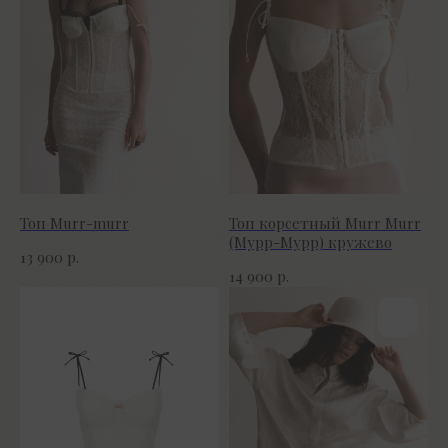
Топ Murr-murr
Топ корсетный Murr Murr
(Мурр-Мурр) кружево
р.
13 900
р.
14 900