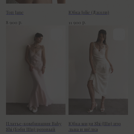
Топ Jane
Юбка Jolie (Джоли)
р.
р.
8 900
11 900
Платье-комбинация Baby
Юбка миди Shi (Ши) изо
Shi (Бэби Ши) розовый
льна и шёлка