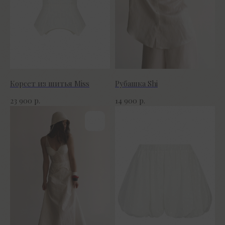
Корсет из шитья Miss
Рубашка Shi
р.
р.
23 900
14 900
Покупателям
Документы
Возврат и обмен
ИП Смелянский А. В.
Таблица размеров
ИНН 614314271643
Доставка и оплата
ОГРНИП 318619600029966
О бренде
Договор оферты
Политика конфиденциальности
Контакты
+7 928 146-37-72
rosee.brand21@gmail.com