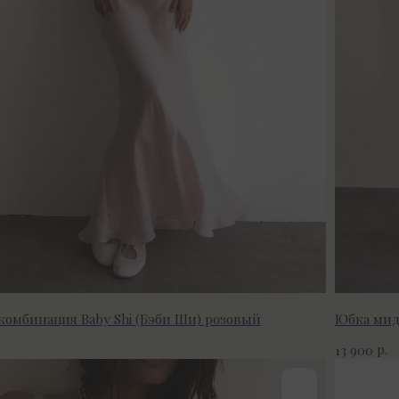
комбинация Baby Shi (Бэби Ши) розовый
Юбка миди
р.
13 900