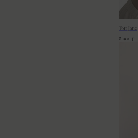
Топ Jane
р.
8 900