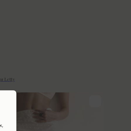
и Letty
к,