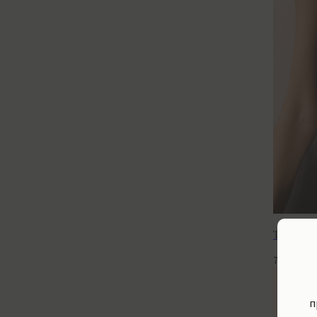
Топ Gret
р.
7 900
п