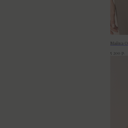
Майка О
р.
5 200