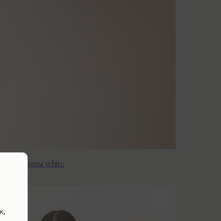
a из вискозы white
к,