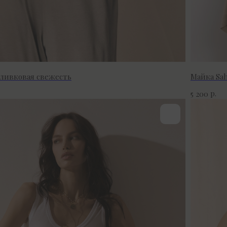
ливковая свежесть
Майка Sa
р.
5 200