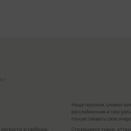
бе"
Наша героиня, словно ни
расслабленная и сексуал
почувствовать свое очар
 легкости и свободы,
Струящиеся ткани, отте