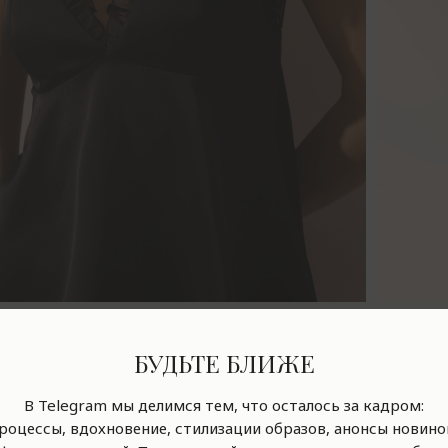
ta из вискозы black
Топ Grett
БУДЬТЕ БЛИЖЕ
р.
7 900
В Telegram мы делимся тем, что осталось за кадром:
роцессы, вдохновение, стилизации образов, анонсы новино