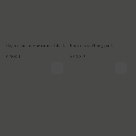
Водолазка шерстяная black
Лонгслив Nuag pink
р.
р.
9 900
6 900