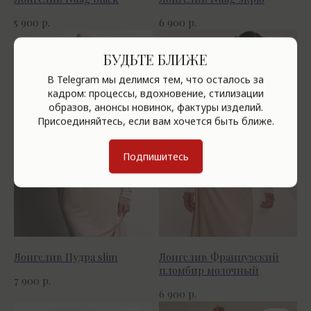
р.
р.
5 900
6 900
БУДЬТЕ БЛИЖЕ
В Telegram мы делимся тем, что осталось за
кадром: процессы, вдохновение, стилизации
образов, анонсы новинок, фактуры изделий.
Присоединяйтесь, если вам хочется быть ближе.
Подпишитесь
Лонгслив Пудра slim
Лонгслив Французский
пломбир молочный
р.
7 900
р.
6 900