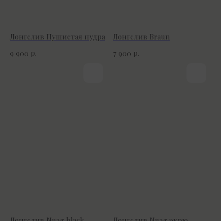
Лонгслив Пушистая пудра
Лонгслив Braun
р.
р.
9 900
7 900
Лонгслив Nuag black
Лонгслив Nuag экрю