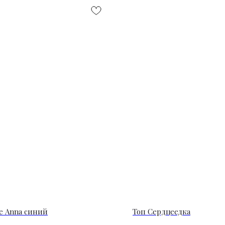
е Anna синий
Топ Сердцеедка