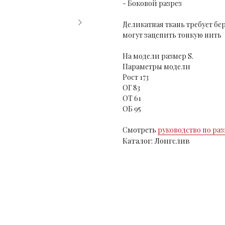
- Боковой разрез
Деликатная ткань требует б
могут зацепить тонкую нить
На модели размер S.
Параметры модели
Рост 173
ОГ 83
ОТ 61
ОБ 95
Смотреть
руководство по ра
Каталог: Лонгслив