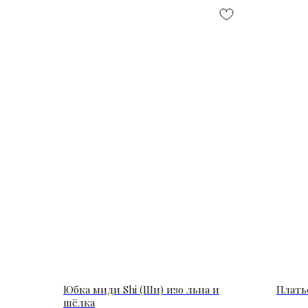
Юбка миди Shi (Ши) изо льна и
Плать
шёлка