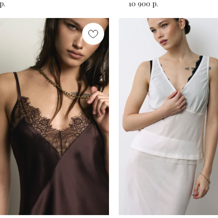
р.
р.
10 900