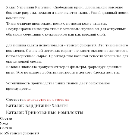
Халат Утренний Капучино. Свободный крой , длина макси, высокие
боковые разрезы, нежная и шелковистая ткань . Узкий длинный пояс в
комплекте.
Ткань отлично пропускает воздух, позволяя коже дышать.
Полупрозрачная накидка станет отличным спутником для отпускных
образов в сочетании с купальником или как верхний слой.
Для пошива халата использовался - тенсел (лиоцелл). Это ткань нового
поколения. Основной источник сырья- эвкалипт, экологически чистое,
гипоаллергенное сырье. Производство волокон тенселя безопасно для
окружающей среды.
Волокна лиоцелла пропускают через фильтры, формируя длинные
нити. Это позволяет добиться мягкости и легкого блеска полотна.
Устойчивость производства таких тканей даёт безусловное
преимущество.
Смотреть
руководство по размерам
.
Каталог: Кардиганы/Халаты
Каталог: Трикотажные комплекты
Состав
Уход
Состав
100% тенсел (лиоцелл)