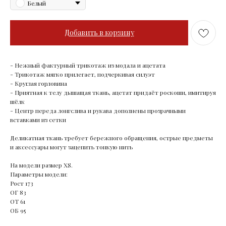
Белый
Добавить в корзину
- Нежный фактурный трикотаж из модала и ацетата
- Трикотаж мягко прилегает, подчеркивая силуэт
- Круглая горловина
- Приятная к телу дышащая ткань, ацетат придаёт роскоши, имитируя
шёлк
- Центр переда лонгслива и рукава дополнены прозрачными
вставками из сетки
Деликатная ткань требует бережного обращения, острые предметы
и аксессуары могут зацепить тонкую нить
На модели размер XS.
Параметры модели:
Рост 173
ОГ 83
ОТ 61
ОБ 95