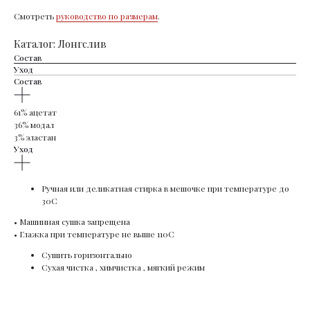
Смотреть
руководство по размерам
.
Каталог: Лонгслив
Состав
Уход
Состав
61% ацетат
36% модал
3% эластан
Уход
⁠Ручная или деликатная стирка в мешочке при температуре до
30C
•⁠ ⁠Машинная сушка запрещена
•⁠ ⁠Глажка при температуре не выше 110С
Сушить горизонтально
Сухая чистка , химчистка , мягкий режим