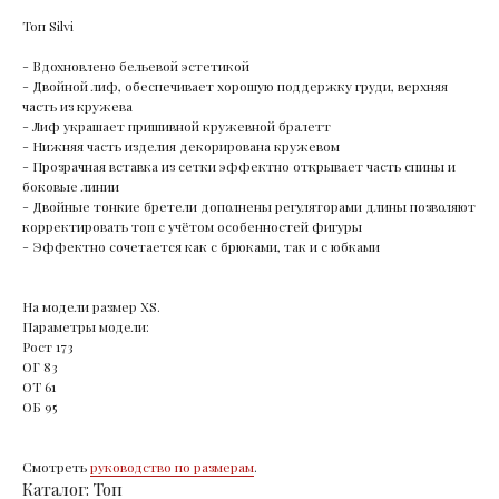
Топ Silvi
- Вдохновлено бельевой эстетикой
- Двойной лиф, обеспечивает хорошую поддержку груди, верхняя
часть из кружева
- Лиф украшает пришивной кружевной бралетт
- Нижняя часть изделия декорирована кружевом
- Прозрачная вставка из сетки эффектно открывает часть спины и
боковые линии
- Двойные тонкие бретели дополнены регуляторами длины позволяют
корректировать топ с учётом особенностей фигуры
- Эффектно сочетается как с брюками, так и с юбками
На модели размер XS.
Параметры модели:
Рост 173
ОГ 83
ОТ 61
ОБ 95
Смотреть
руководство по размерам
.
Каталог: Топ