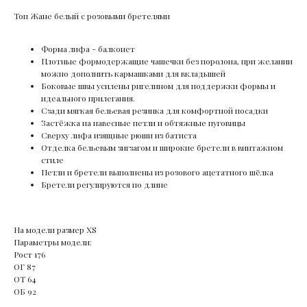
Топ Жане белый с розовыми бретелями
Форма лифа - балконет
Плотные формодержащие чашечки без поролона, при желании
можно дополнить кармашками для вкладышей
Боковые швы усилены ригелином для поддержки формы и
идеального прилегания.
Сзади мягкая бельевая резинка для комфортной посадки
Застёжка на навесные петли и обтяжные пуговицы
Сверху лифа изящные рюши из батиста
Отделка бельевым зигзагом и широкие бретели в винтажном
стиле
Петли и бретели выполнены из розового ацетатного шёлка
Бретели регулируются по длине
На модели размер XS
Параметры модели:
Рост 176
ОГ 87
ОТ 64
ОБ 92