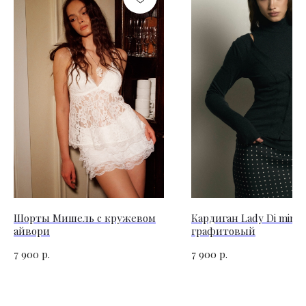
Шорты Мишель с кружевом
Кардиган Lady Di mini
айвори
графитовый
р.
р.
7 900
7 900